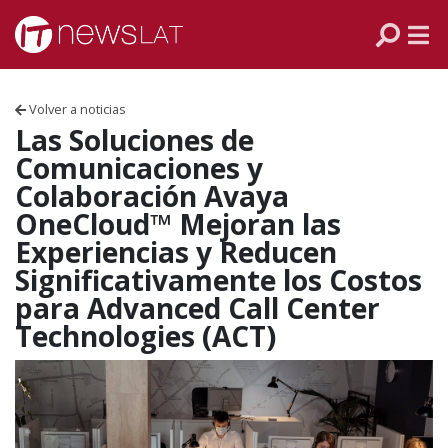
Skip to content
PANAMÁ
COLOMBIA
Volver a noticias
VENEZUELA
Las Soluciones de
Comunicaciones y
ECUADOR
Colaboración Avaya
OneCloud™ Mejoran las
PERÚ
Experiencias y Reducen
Significativamente los Costos
CHILE
para Advanced Call Center
Technologies (ACT)
ARGENTINA
MÉXICO