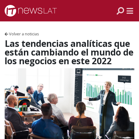
Skip to content
PANAMÁ
COLOMBIA
Volver a noticias
VENEZUELA
Las tendencias analíticas que
están cambiando el mundo de
ECUADOR
los negocios en este 2022
PERÚ
CHILE
ARGENTINA
MÉXICO