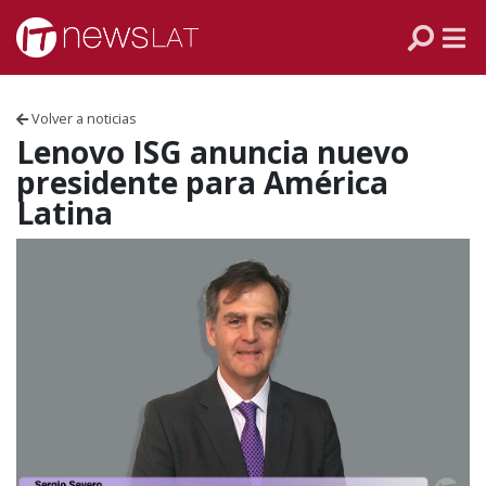
Skip to content
PANAMÁ
COLOMBIA
Volver a noticias
VENEZUELA
Lenovo ISG anuncia nuevo
presidente para América
ECUADOR
Latina
PERÚ
CHILE
ARGENTINA
MÉXICO