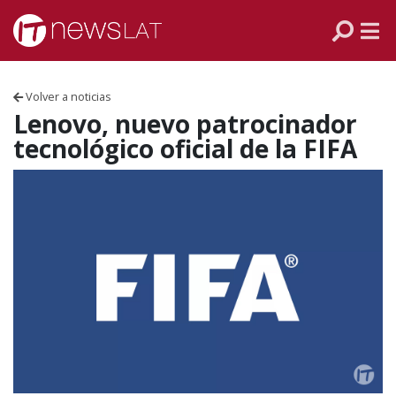
Skip to content
PANAMÁ
COLOMBIA
Volver a noticias
VENEZUELA
Lenovo, nuevo patrocinador
tecnológico oficial de la FIFA
ECUADOR
PERÚ
CHILE
ARGENTINA
MÉXICO