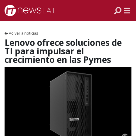
Skip to content
PANAMÁ
COLOMBIA
Volver a noticias
VENEZUELA
Lenovo ofrece soluciones de
TI para impulsar el
ECUADOR
crecimiento en las Pymes
PERÚ
CHILE
ARGENTINA
MÉXICO