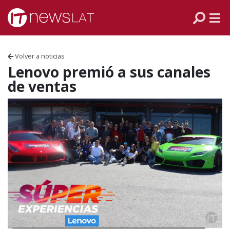
Skip to content
PANAMÁ
COLOMBIA
Volver a noticias
VENEZUELA
Lenovo premió a sus canales
de ventas
ECUADOR
PERÚ
CHILE
ARGENTINA
MÉXICO