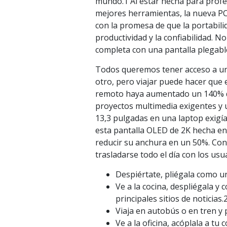
mundo.1 Al estar hecha para profes
mejores herramientas, la nueva PC 
con la promesa de que la portabi
productividad y la confiabilidad. N
completa con una pantalla plegabl
Todos queremos tener acceso a un
otro, pero viajar puede hacer que 
remoto haya aumentado un 140% de
proyectos multimedia exigentes y 
13,3 pulgadas en una laptop exigía
esta pantalla OLED de 2K hecha en
reducir su anchura en un 50%. Co
trasladarse todo el día con los usu
Despiértate, pliégala como un
Ve a la cocina, despliégala y 
principales sitios de noticias.
Viaja en autobús o en tren y 
Ve a la oficina, acóplala a tu