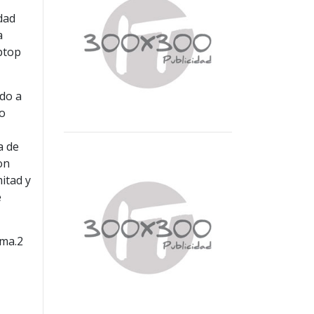
dad
a
aptop
do a
jo
a de
on
itad y
e
ama.2