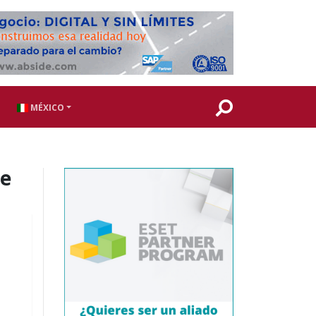
MÉXICO
le