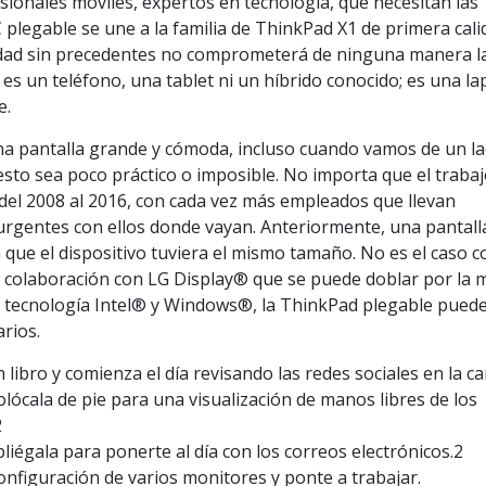
ionales móviles, expertos en tecnología, que necesitan las
plegable se une a la familia de ThinkPad X1 de primera cali
lidad sin precedentes no comprometerá de ninguna manera l
o es un teléfono, una tablet ni un híbrido conocido; es una l
e.
a pantalla grande y cómoda, incluso cuando vamos de un la
esto sea poco práctico o imposible. No importa que el traba
l 2008 al 2016, con cada vez más empleados que llevan
urgentes con ellos donde vayan. Anteriormente, una pantall
 que el dispositivo tuviera el mismo tamaño. No es el caso c
 colaboración con LG Display® que se puede doblar por la m
n tecnología Intel® y Windows®, la ThinkPad plegable pued
arios.
 libro y comienza el día revisando las redes sociales en la c
colócala de pie para una visualización de manos libres de los
2
pliégala para ponerte al día con los correos electrónicos.2
 configuración de varios monitores y ponte a trabajar.