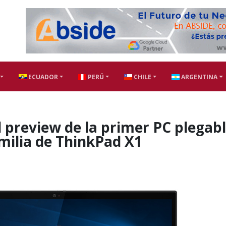
ECUADOR
PERÚ
CHILE
ARGENTINA
 preview de la primer PC plegab
milia de ThinkPad X1