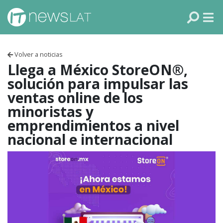
Skip to content
PANAMÁ
COLOMBIA
Volver a noticias
VENEZUELA
Llega a México StoreON®,
solución para impulsar las
ECUADOR
ventas online de los
minoristas y
PERÚ
emprendimientos a nivel
nacional e internacional
CHILE
ARGENTINA
MÉXICO