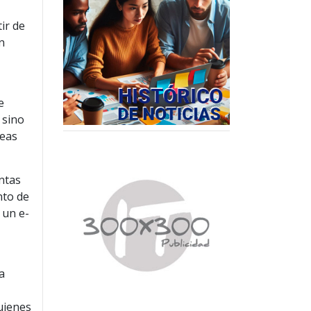
ir de
n
e
 sino
reas
entas
nto de
 un e-
a
uienes