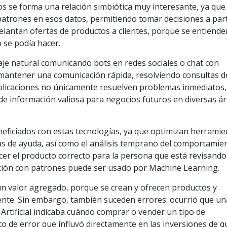
 se forma una relación simbiótica muy interesante, ya que
atrones en esos datos, permitiendo tomar decisiones a part
elantan ofertas de productos a clientes, porque se entiende
 se podía hacer.
uaje natural comunicando bots en redes sociales o chat con
mantener una comunicación rápida, resolviendo consultas d
 aplicaciones no únicamente resuelven problemas inmediatos,
 de información valiosa para negocios futuros en diversas á
eneficiados con estas tecnologías, ya que optimizan herrami
as de ayuda, así como el análisis temprano del comportamie
ecer el producto correcto para la persona que está revisando
ción con patrones puede ser usado por Machine Learning.
 un valor agregado, porque se crean y ofrecen productos y
iente. Sin embargo, también suceden errores: ocurrió que un
 Artificial indicaba cuándo comprar o vender un tipo de
o de error que influyó directamente en las inversiones de q