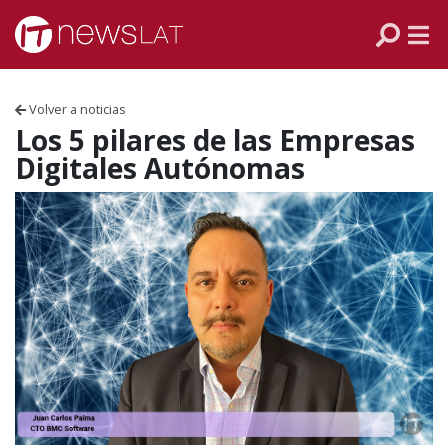
Skip to content
PANAMÁ
COLOMBIA
Volver a noticias
VENEZUELA
Los 5 pilares de las Empresas
Digitales Autónomas
ECUADOR
PERÚ
CHILE
ARGENTINA
MÉXICO