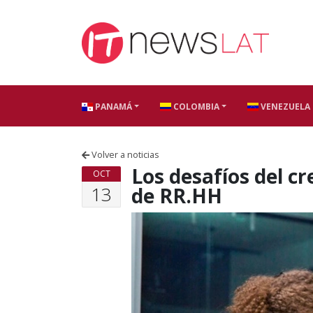
Skip to content
PANAMÁ
COLOMBIA
VENEZUELA
Volver a noticias
Los desafíos del c
OCT
13
de RR.HH