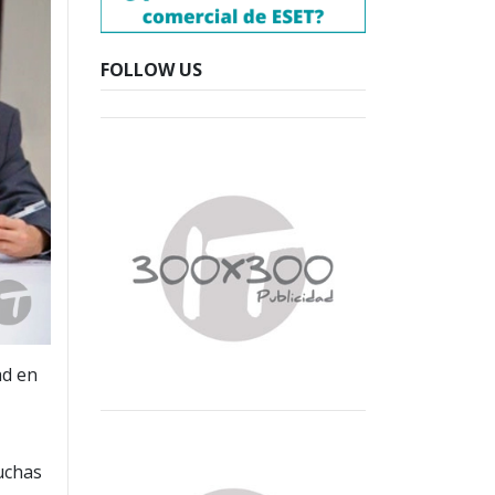
FOLLOW US
ad en
uchas