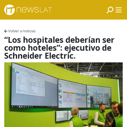
Skip to content
PANAMÁ
COLOMBIA
Volver a noticias
VENEZUELA
“Los hospitales deberían ser
como hoteles”: ejecutivo de
ECUADOR
Schneider Electric.
PERÚ
CHILE
ARGENTINA
MÉXICO