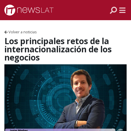
Skip to content
PANAMÁ
COLOMBIA
Volver a noticias
VENEZUELA
Los principales retos de la
internacionalización de los
ECUADOR
negocios
PERÚ
CHILE
ARGENTINA
MÉXICO