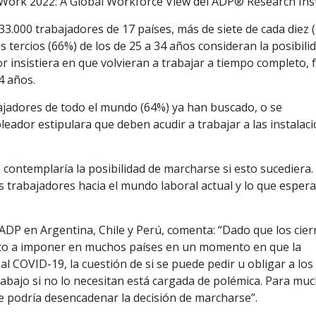
 Work 2022: A Global Workforce View del ADP® Research Inst
 33.000 trabajadores de 17 países, más de siete de cada diez 
s tercios (66%) de los de 25 a 34 años consideran la posibili
 insistiera en que volvieran a trabajar a tiempo completo, 
4 años.
bajadores de todo el mundo (64%) ya han buscado, o se
leador estipulara que deben acudir a trabajar a las instalac
 contemplaría la posibilidad de marcharse si esto sucediera. 
os trabajadores hacia el mundo laboral actual y lo que espera
ADP en Argentina, Chile y Perú, comenta: “Dado que los cier
lto a imponer en muchos países en un momento en que la
l COVID-19, la cuestión de si se puede pedir u obligar a los
trabajo si no lo necesitan está cargada de polémica. Para mu
ue podría desencadenar la decisión de marcharse”.