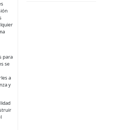
es
sión
s
lquier
rma
s para
es se
les a
nza y
lidad
struir
l