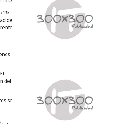
itute.
(71%)
dad de
frente
iones
El
n del
res se
chos