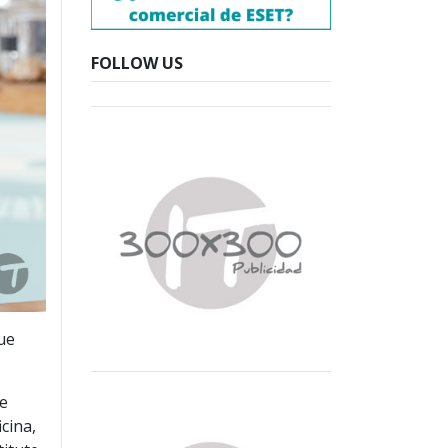
FOLLOW US
ue
de
cina,