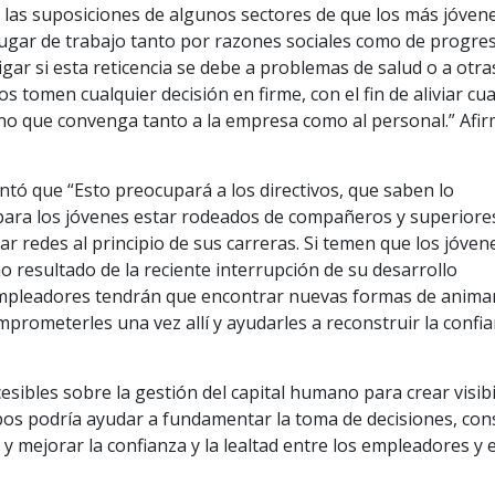
e las suposiciones de algunos sectores de que los más jóven
lugar de trabajo tanto por razones sociales como de progre
igar si esta reticencia se debe a problemas de salud o a otra
 tomen cualquier decisión en firme, con el fin de aliviar cua
no que convenga tanto a la empresa como al personal.” Afi
ó que “Esto preocupará a los directivos, que saben lo
para los jóvenes estar rodeados de compañeros y superiore
r redes al principio de sus carreras. Si temen que los jóven
 resultado de la reciente interrupción de su desarrollo
 empleadores tendrán que encontrar nuevas formas de animar
mprometerles una vez allí y ayudarles a reconstruir la confia
esibles sobre la gestión del capital humano para crear visibi
pos podría ayudar a fundamentar la toma de decisiones, con
y mejorar la confianza y la lealtad entre los empleadores y e