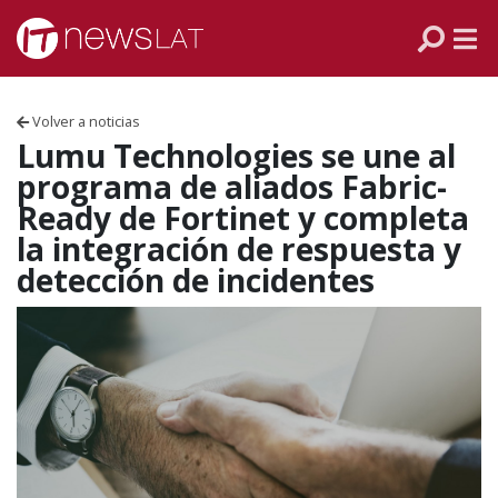
Skip to content
PANAMÁ
COLOMBIA
Volver a noticias
VENEZUELA
Lumu Technologies se une al
programa de aliados Fabric-
ECUADOR
Ready de Fortinet y completa
la integración de respuesta y
PERÚ
detección de incidentes
CHILE
ARGENTINA
MÉXICO