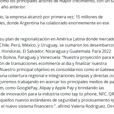
como los principales actores de mayor crecimiento, con un s
 año anterior.
io, la empresa alcanzó por primera vez, 15 millones de
es, donde Argentina ha colaborado enormemente en ese
su plan de regionalización en América Latina donde mercad
 Chile, Perú, México, y Uruguay, se sumaron los desembarco
, Honduras, El Salvador, Nicaragua y Guatemala. Para 2022
n Bolivia, Paraguay y Venezuela. “Nuestra proyección para e
ón de transacciones ecommerce al día y finalizar nuestra
Nuestro principal objetivo es consolidarnos como el Gatew
 una cobertura regional e integraciones limpias y directas c
guiremos trabajando en acercar los principales medios de p
m, como GooglePay, Alipay y Apple Pay y brindando las
 de innovación para la industria como tap to phone, NFC, QR
aquellos nuevos estándares de seguridad y procesamiento e
 el nuevo sistema financiero ”, afirmó Valeria Rodriguez, Dir