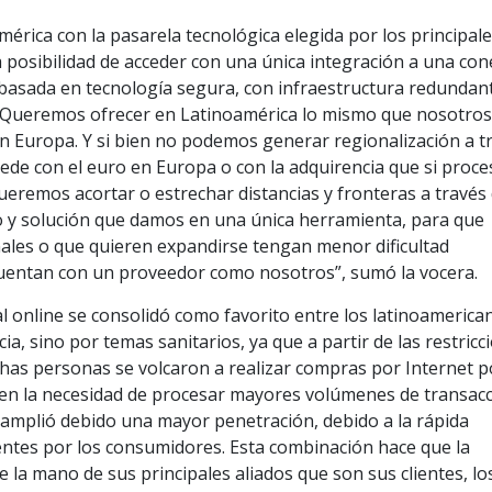
rica con la pasarela tecnológica elegida por los principal
a posibilidad de acceder con una única integración a una co
 basada en tecnología segura, con infraestructura redundant
 “Queremos ofrecer en Latinoamérica lo mismo que nosotros
 Europa. Y si bien no podemos generar regionalización a t
e con el euro en Europa o con la adquirencia que si proce
queremos acortar o estrechar distancias y fronteras a través 
to y solución que damos en una única herramienta, para que
ales o que quieren expandirse tengan menor dificultad
cuentan con un proveedor como nosotros”, sumó la vocera.
 online se consolidó como favorito entre los latinoamerica
a, sino por temas sanitarios, ya que a partir de las restricc
chas personas se volcaron a realizar compras por Internet p
 en la necesidad de procesar mayores volúmenes de transac
e amplió debido una mayor penetración, debido a la rápida
ntes por los consumidores. Esta combinación hace que la
 la mano de sus principales aliados que son sus clientes, lo