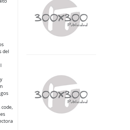
alto
os
s del
l
ay
on
agos
 code,
jes
ectora