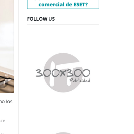
FOLLOW US
mo los
nce