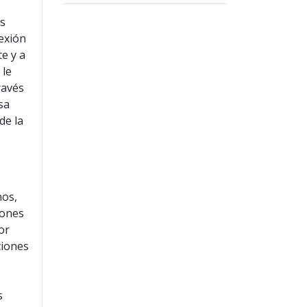
es
nexión
e y a
 le
ravés
sa
de la
nos,
iones
or
ciones
s