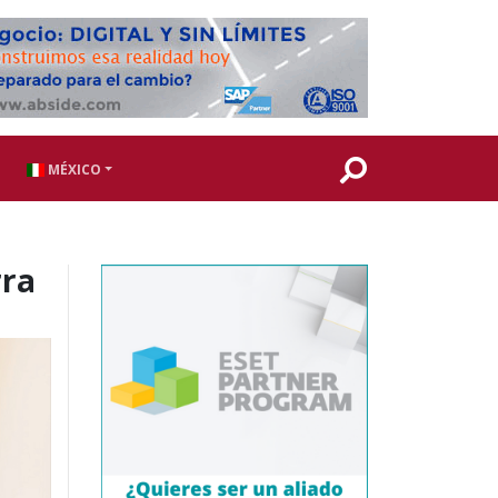
MÉXICO
rra