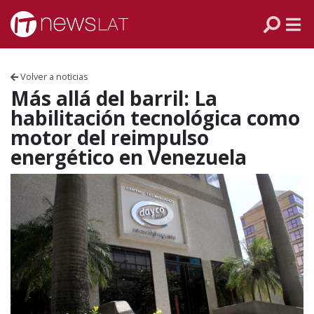
Skip to content
PANAMÁ
COLOMBIA
Volver a noticias
VENEZUELA
Más allá del barril: La
habilitación tecnológica como
ECUADOR
motor del reimpulso
energético en Venezuela
PERÚ
CHILE
ARGENTINA
MÉXICO