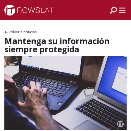
Skip to content
PANAMÁ
COLOMBIA
Volver a noticias
VENEZUELA
Mantenga su información
siempre protegida
ECUADOR
PERÚ
CHILE
ARGENTINA
MÉXICO