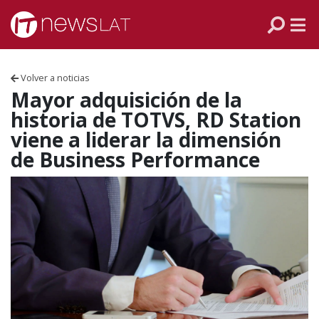
Skip to content
PANAMÁ
COLOMBIA
Volver a noticias
VENEZUELA
Mayor adquisición de la
historia de TOTVS, RD Station
ECUADOR
viene a liderar la dimensión
de Business Performance
PERÚ
CHILE
ARGENTINA
MÉXICO