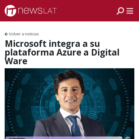
Skip to content
PANAMÁ
COLOMBIA
Volver a noticias
VENEZUELA
Microsoft integra a su
plataforma Azure a Digital
ECUADOR
Ware
PERÚ
CHILE
ARGENTINA
MÉXICO