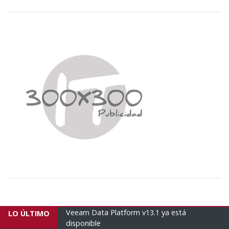
Platform v13.1 ya está
Empresas brasileñas envían un n
LO ÚLTIMO
humanitario con 16 tonela...