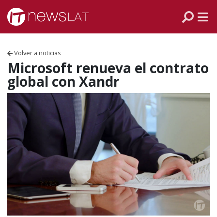
Skip to content
PANAMÁ
COLOMBIA
Volver a noticias
VENEZUELA
Microsoft renueva el contrato
global con Xandr
ECUADOR
PERÚ
CHILE
ARGENTINA
MÉXICO