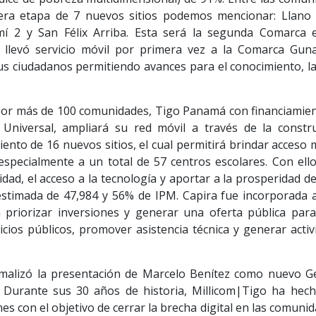
ra etapa de 7 nuevos sitios podemos mencionar: Llano 
í 2 y San Félix Arriba. Esta será la segunda Comarca 
 llevó servicio móvil por primera vez a la Comarca Guna
sus ciudadanos permitiendo avances para el conocimiento, la
 por más de 100 comunidades, Tigo Panamá con financiamien
Universal, ampliará su red móvil a través de la constru
ento de 16 nuevos sitios, el cual permitirá brindar acceso 
especialmente a un total de 57 centros escolares. Con ello
idad, el acceso a la tecnología y aportar a la prosperidad d
timada de 47,984 y 56% de IPM. Capira fue incorporada a
priorizar inversiones y generar una oferta pública para
icios públicos, promover asistencia técnica y generar acti
malizó la presentación de Marcelo Benítez como nuevo G
 Durante sus 30 años de historia, Millicom|Tigo ha hec
nes con el objetivo de cerrar la brecha digital en las comuni