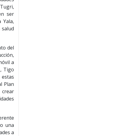
Tugri,
en ser
 Yala,
 salud
to del
cción,
móvil a
, Tigo
e estas
l Plan
 crear
vidades
erente
ho una
dades a