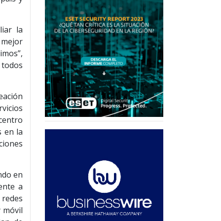
iar la
n mejor
imos”,
 todos
eación
vicios
centro
s en la
ciones
ndo en
ente a
 redes
y móvil