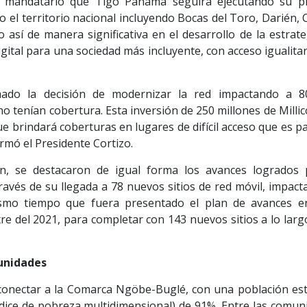
l mandatario que Tigo Panamá seguirá ejecutando su p
el territorio nacional incluyendo Bocas del Toro, Darién, 
así de manera significativa en el desarrollo de la estrate
igital para una sociedad más incluyente, con acceso igualitar
mado la decisión de modernizar la red impactando a 8
 tenían cobertura. Esta inversión de 250 millones de Milli
ue brindará coberturas en lugares de difícil acceso que es p
irmó el Presidente Cortizo.
n, se destacaron de igual forma los avances logrados 
avés de su llegada a 78 nuevos sitios de red móvil, impact
smo tiempo que fuera presentado el plan de avances e
re del 2021, para completar con 143 nuevos sitios a lo larg
unidades
 conectar a la Comarca Ngöbe-Buglé, con una población es
dice de pobreza multidimensional) de 91%. Entre las comun