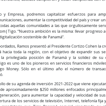
o y Empresa, podremos capitalizar esfuerzos para ampl
municaciones, aumentar la competitividad del país y crear u
 todas aquellas comunidades a las que orgullosamente serv
com|Tigo. “Nuestra ambición es la misma: llevar progreso a
 digitalización sostenible de Panamá”.
bordados, Ramos presentó al Presidente Cortizo Cohen la cr
hacia toda la región, con el objetivo de expandir sus ser
a privilegiada posición de Panamá y la solidez de su 
igo es uno de los pioneros en servicios financieros móvile
igo Money. Sólo en el último año el número de transac
ó.
llo de su agenda de inversión 2021-2022 que viene ejecuta
n de aproximadamente $250 millones enfocados principalm
generación, para aumentar la capacidad y velocidad de sus
ertura de los servicios de televisión, Internet, telefonía fija 