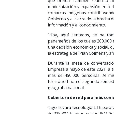
que brinda. También reafirmó a
modernización y expansión en todo 
comarcas indígenas contribuyendo 
Gobierno y al cierre de la brecha d
información y al conocimiento.
“Hoy, aquí sentados, se ha to
panameños de los cuales 200,000 no
una decisión económica y social, q
la estrategia del Plan Colmena”, af
Durante la mesa de conversació
Empresa a mayo de este 2021, a tr
más de 450,000 personas. Al mi
territorio hacia el segundo semest
geografía nacional.
Cobertura de red para más com
Tigo llevará tecnología LTE para
de 219,304 habitantes con IPM (ín