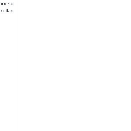
 por su
rrollan