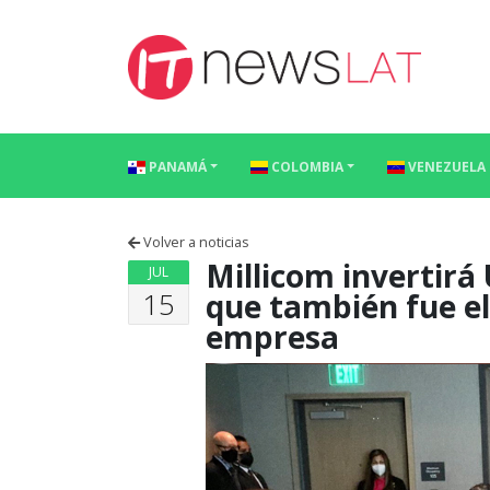
Skip to content
PANAMÁ
COLOMBIA
VENEZUELA
Volver a noticias
Millicom invertirá
JUL
15
que también fue el
empresa