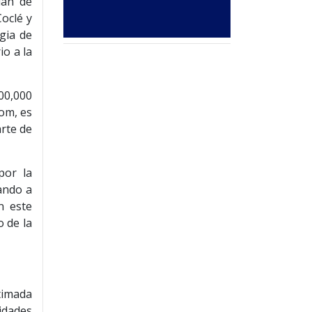
lan de
Coclé y
gia de
io a la
00,000
com, es
arte de
por la
ando a
n este
o de la
timada
idades