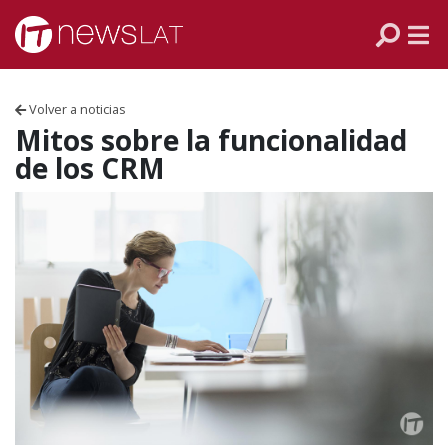
Skip to content
PANAMÁ
COLOMBIA
Volver a noticias
VENEZUELA
Mitos sobre la funcionalidad
de los CRM
ECUADOR
PERÚ
CHILE
ARGENTINA
MÉXICO