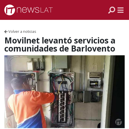
Skip to content
PANAMÁ
COLOMBIA
Volver a noticias
VENEZUELA
Movilnet levantó servicios a
comunidades de Barlovento
ECUADOR
PERÚ
CHILE
ARGENTINA
MÉXICO