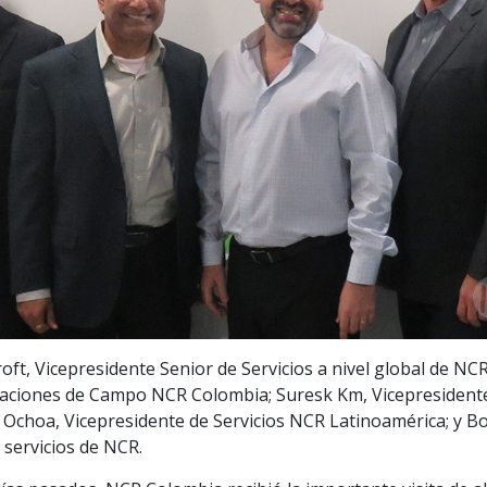
croft, Vicepresidente Senior de Servicios a nivel global de NCR
aciones de Campo NCR Colombia; Suresk Km, Vicepresident
 Ochoa, Vicepresidente de Servicios NCR Latinoamérica; y B
 servicios de NCR.