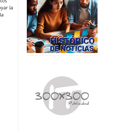
ltos
oyar la
la