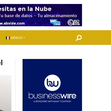
MÉXICO
l