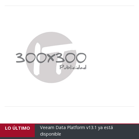
 ya está
Empresas brasileñas envían un nuevo avión
LO ÚLTIMO
humanitario con 16 tonela...