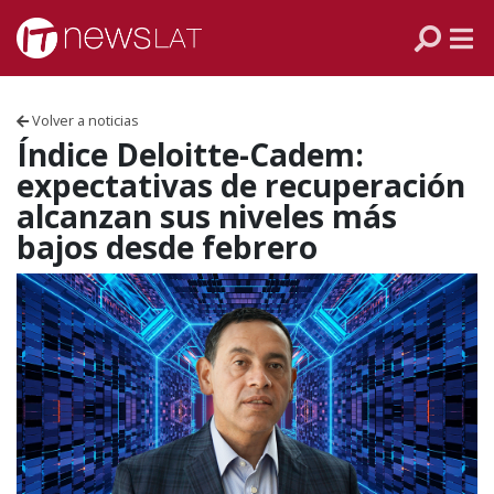
Skip to content
PANAMÁ
COLOMBIA
Volver a noticias
VENEZUELA
Índice Deloitte-Cadem:
expectativas de recuperación
ECUADOR
alcanzan sus niveles más
bajos desde febrero
PERÚ
CHILE
ARGENTINA
MÉXICO