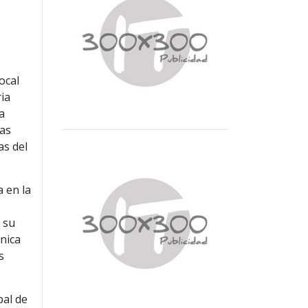
ocal
ria
a
las
as del
a en la
e su
nica
s
pal de