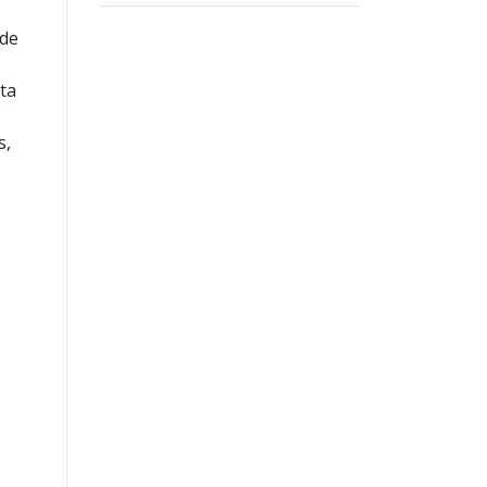
s
 de
ta
s,