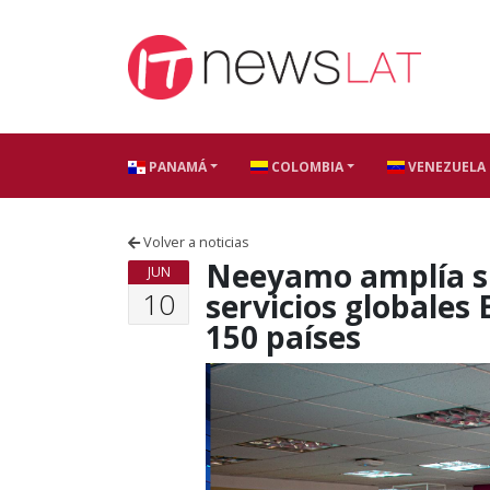
Skip to content
PANAMÁ
COLOMBIA
VENEZUELA
Volver a noticias
Neeyamo amplía su
JUN
10
servicios globales
150 países