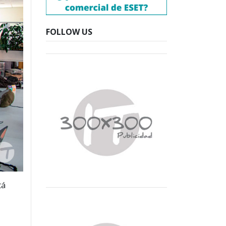
FOLLOW US
tá