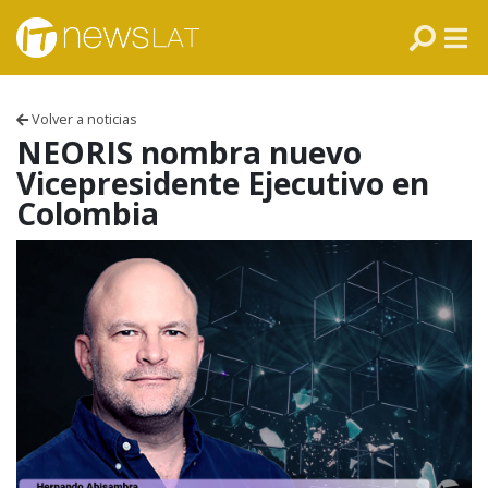
Skip to content
PANAMÁ
COLOMBIA
Volver a noticias
VENEZUELA
NEORIS nombra nuevo
Vicepresidente Ejecutivo en
ECUADOR
Colombia
PERÚ
CHILE
ARGENTINA
MÉXICO