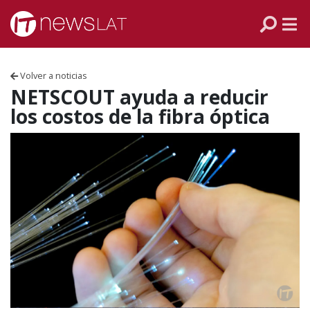
Skip to content
PANAMÁ
COLOMBIA
Volver a noticias
VENEZUELA
NETSCOUT ayuda a reducir
los costos de la fibra óptica
ECUADOR
PERÚ
CHILE
ARGENTINA
MÉXICO