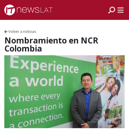
Skip to content
PANAMÁ
COLOMBIA
Volver a noticias
VENEZUELA
Nombramiento en NCR
Colombia
ECUADOR
PERÚ
CHILE
ARGENTINA
MÉXICO