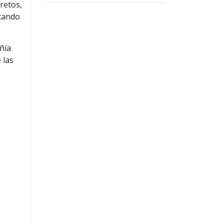
retos,
tando
ñía
 las