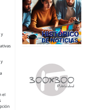
 y
ativas
 y
la
 el
s
opción