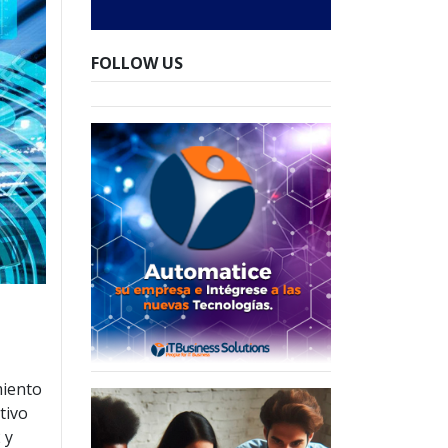
FOLLOW US
miento
tivo
 y