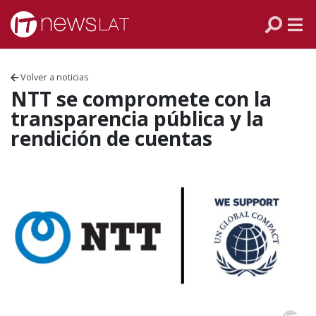
Skip to content
PANAMÁ
COLOMBIA
Volver a noticias
VENEZUELA
NTT se compromete con la
transparencia pública y la
ECUADOR
rendición de cuentas
PERÚ
CHILE
ARGENTINA
MÉXICO