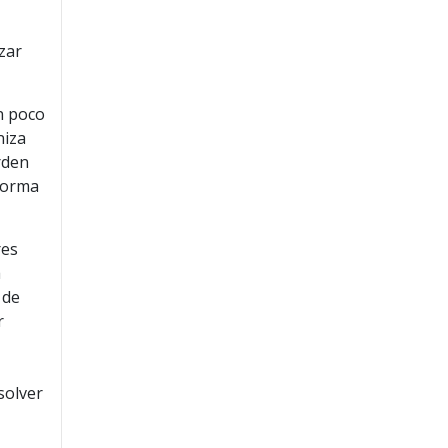
zar
n poco
niza
rden
 forma
res
a
 de
r
solver