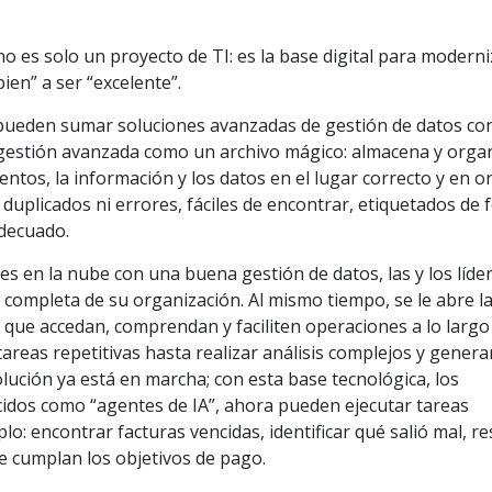
no es solo un proyecto de TI: es la base digital para moderni
ien” a ser “excelente”.
 pueden sumar soluciones avanzadas de gestión de datos co
gestión avanzada como un archivo mágico: almacena y orga
tos, la información y los datos en el lugar correcto y en o
 duplicados ni errores, fáciles de encontrar, etiquetados de
adecuado.
s en la nube con una buena gestión de datos, las y los líde
completa de su organización. Al mismo tiempo, se le abre l
a que accedan, comprendan y faciliten operaciones a lo largo
areas repetitivas hasta realizar análisis complejos y genera
volución ya está en marcha; con esta base tecnológica, los
cidos como “agentes de IA”, ahora pueden ejecutar tareas
o: encontrar facturas vencidas, identificar qué salió mal, re
e cumplan los objetivos de pago.