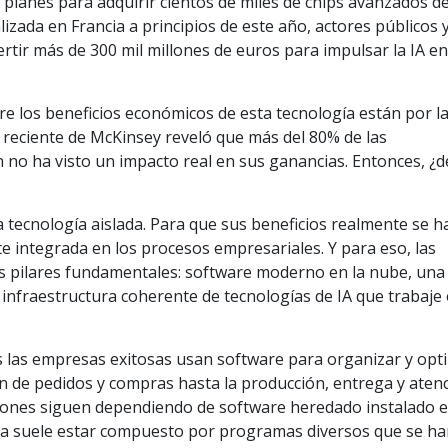
lanes para adquirir cientos de miles de chips avanzados de 
lizada en Francia a principios de este año, actores públicos 
tir más de 300 mil millones de euros para impulsar la IA e
bre los beneficios económicos de esta tecnología están por l
reciente de McKinsey reveló que más del 80% de las
 no ha visto un impacto real en sus ganancias. Entonces, ¿d
na tecnología aislada. Para que sus beneficios realmente se 
e integrada en los procesos empresariales. Y para eso, las
s pilares fundamentales: software moderno en la nube, una
 infraestructura coherente de tecnologías de IA que trabaje
 las empresas exitosas usan software para organizar y opt
n de pedidos y compras hasta la producción, entrega y atenc
ciones siguen dependiendo de software heredado instalado 
ma suele estar compuesto por programas diversos que se ha