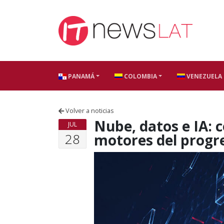
Skip to content
PANAMÁ
COLOMBIA
VENEZUELA
Volver a noticias
Nube, datos e IA:
JUL
28
motores del progr