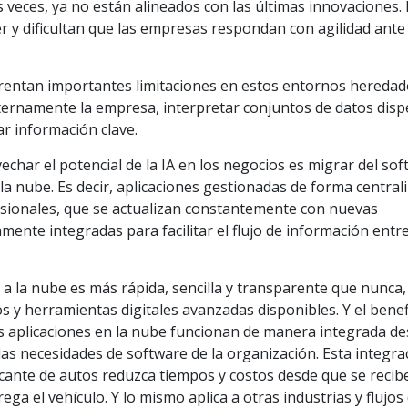
veces, ya no están alineados con las últimas innovaciones.
 y dificultan que las empresas respondan con agilidad ante
frentan importantes limitaciones en estos entornos heredado
ernamente la empresa, interpretar conjuntos de datos disp
r información clave.
echar el potencial de la IA en los negocios es migrar del so
 nube. Es decir, aplicaciones gestionadas de forma central
esionales, que se actualizan constantemente con nuevas
ente integradas para facilitar el flujo de información entr
 a la nube es más rápida, sencilla y transparente que nunca,
 y herramientas digitales avanzadas disponibles. Y el benef
s aplicaciones en la nube funcionan de manera integrada de
las necesidades de software de la organización. Esta integra
icante de autos reduzca tiempos y costos desde que se recib
ga el vehículo. Y lo mismo aplica a otras industrias y flujos