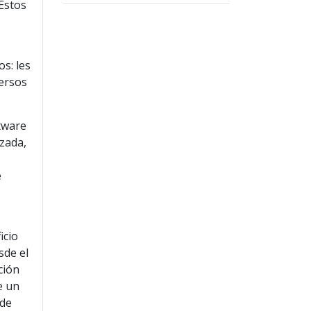
 Estos
s: les
ersos
ftware
izada,
e
icio
sde el
ción
e un
 de