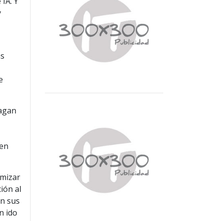
IA. Y
y
n
as
e
hagan
 en
imizar
ión al
en sus
n ido