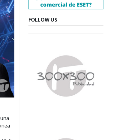
FOLLOW US
, una
lanea