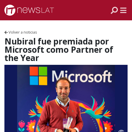
Skip to content
PANAMÁ
COLOMBIA
Volver a noticias
VENEZUELA
Nubiral fue premiada por
Microsoft como Partner of
ECUADOR
the Year
PERÚ
CHILE
ARGENTINA
MÉXICO