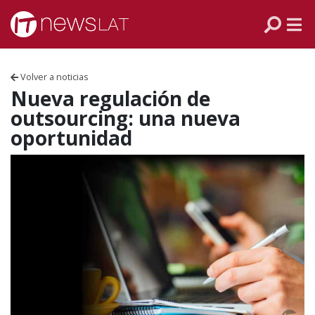
Skip to content
PANAMÁ
COLOMBIA
Volver a noticias
VENEZUELA
Nueva regulación de
outsourcing: una nueva
ECUADOR
oportunidad
PERÚ
CHILE
ARGENTINA
MÉXICO