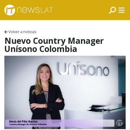
Skip to content
PANAMÁ
COLOMBIA
Volver a noticias
VENEZUELA
Nuevo Country Manager
Unísono Colombia
ECUADOR
PERÚ
CHILE
ARGENTINA
MÉXICO