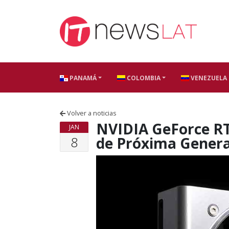
Skip to content
PANAMÁ
COLOMBIA
VENEZUELA
Volver a noticias
NVIDIA GeForce RTX
JAN
8
de Próxima Gener