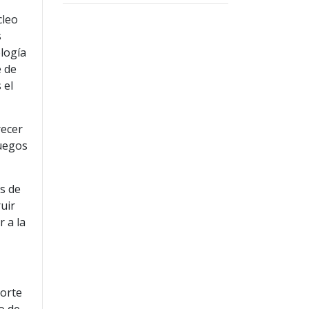
cleo
s
logía
é de
 el
recer
juegos
s de
uir
r a la
porte