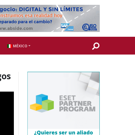
MÉXICO
gos