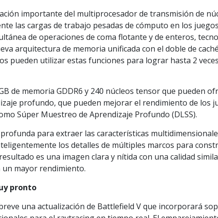
ación importante del multiprocesador de transmisión de nú
nte las cargas de trabajo pesadas de cómputo en los juego
ultánea de operaciones de coma flotante y de enteros, tecno
va arquitectura de memoria unificada con el doble de cach
s pueden utilizar estas funciones para lograr hasta 2 veces
 GB de memoria GDDR6 y 240 núcleos tensor que pueden of
dizaje profundo, que pueden mejorar el rendimiento de los 
 como Súper Muestreo de Aprendizaje Profundo (DLSS).
rofunda para extraer las características multidimensionale
teligentemente los detalles de múltiples marcos para constr
 resultado es una imagen clara y nítida con una calidad simila
on un mayor rendimiento.
muy pronto
 breve una actualización de Battlefield V que incorporará so