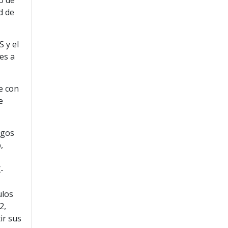
o de
d de
 y el
es a
e con
e
egos
,
-
ulos
2,
ir sus