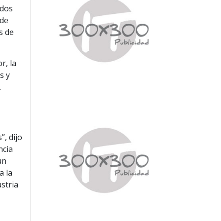
ados
 de
s de
r, la
s y
.
, dijo
ncia
un
a la
stria