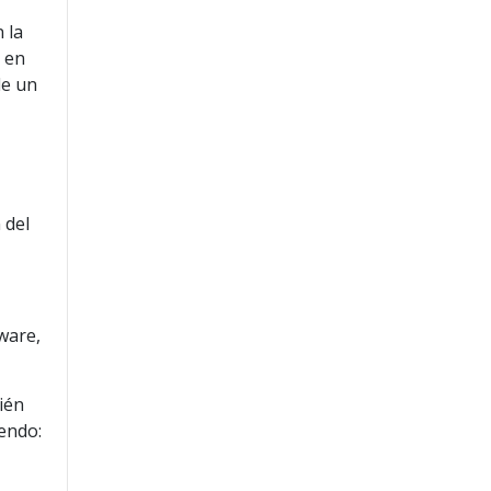
 la
s en
de un
 del
ware,
ién
yendo: