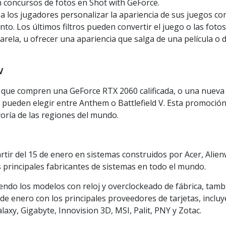
en concursos de fotos en Shot with GeForce.
 los jugadores personalizar la apariencia de sus juegos con
o. Los últimos filtros pueden convertir el juego o las foto
arela, u ofrecer una apariencia que salga de una película o 
V
s que compren una GeForce RTX 2060 calificada, o una nueva
 pueden elegir entre Anthem o Battlefield V. Esta promoción
oría de las regiones del mundo.
rtir del 15 de enero en sistemas construidos por Acer, Alien
s principales fabricantes de sistemas en todo el mundo.
yendo los modelos con reloj y overclockeado de fábrica, tamb
 de enero con los principales proveedores de tarjetas, inclu
axy, Gigabyte, Innovision 3D, MSI, Palit, PNY y Zotac.