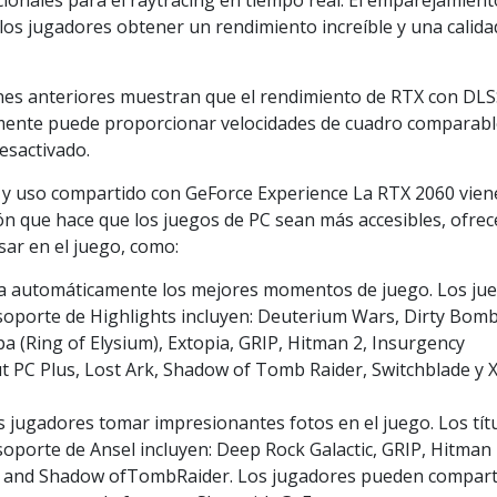
ionales para el raytracing en tiempo real. El emparejamient
 los jugadores obtener un rendimiento increíble y una calida
nes anteriores muestran que el rendimiento de RTX con DLSS
amente puede proporcionar velocidades de cuadro comparabl
esactivado.
 y uso compartido con GeForce Experience La RTX 2060 vien
ón que hace que los juegos de PC sean más accesibles, ofrec
usar en el juego, como:
 automáticamente los mejores momentos de juego. Los ju
oporte de Highlights incluyen: Deuterium Wars, Dirty Bomb
a (Ring of Elysium), Extopia, GRIP, Hitman 2, Insurgency
ut PC Plus, Lost Ark, Shadow of Tomb Raider, Switchblade y X
 jugadores tomar impresionantes fotos en el juego. Los tít
oporte de Ansel incluyen: Deep Rock Galactic, GRIP, Hitman 
3 and Shadow ofTombRaider. Los jugadores pueden compart