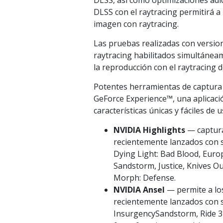
DLSS, así como optimizaciones adic
DLSS con el raytracing permitirá a
imagen con raytracing.
Las pruebas realizadas con versio
raytracing habilitados simultáne
la reproducción con el raytracing d
Potentes herramientas de captura
GeForce Experience™, una aplicaci
características únicas y fáciles de 
NVIDIA Highlights
— captura
recientemente lanzados con s
Dying Light: Bad Blood, Europ
Sandstorm, Justice, Knives O
Morph: Defense.
NVIDIA Ansel
— permite a los
recientemente lanzados con s
InsurgencySandstorm, Ride 