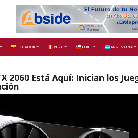
ECUADOR
PERÚ
CHILE
ARGENTINA
 2060 Está Aquí: Inician los Jue
ación