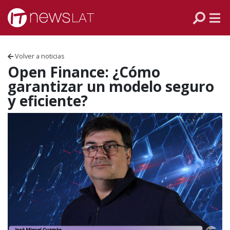
Skip to content
PANAMÁ
COLOMBIA
Volver a noticias
VENEZUELA
Open Finance: ¿Cómo
garantizar un modelo seguro
ECUADOR
y eficiente?
PERÚ
CHILE
ARGENTINA
MÉXICO