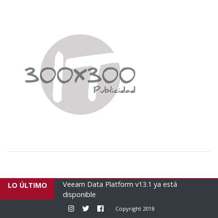
 Architect para el
Veeam Data Platform v13.1 ya está
E
LO ÚLTIMO
disponible
h
Instagram
Twitter
Facebook
Copyright 2018