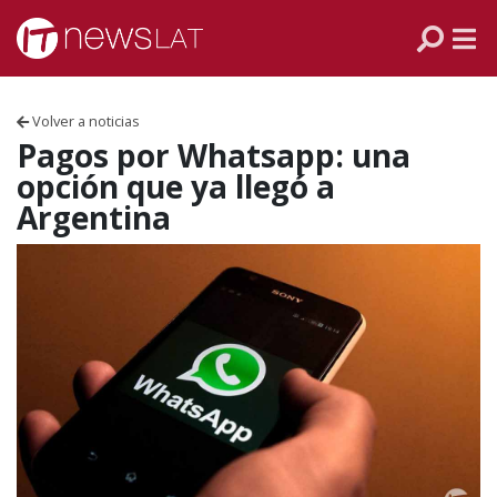
Skip to content
PANAMÁ
COLOMBIA
Volver a noticias
VENEZUELA
Pagos por Whatsapp: una
opción que ya llegó a
ECUADOR
Argentina
PERÚ
CHILE
ARGENTINA
MÉXICO