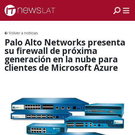
Skip to content
PANAMÁ
COLOMBIA
Volver a noticias
VENEZUELA
Palo Alto Networks presenta
su firewall de próxima
ECUADOR
generación en la nube para
clientes de Microsoft Azure
PERÚ
CHILE
ARGENTINA
MÉXICO