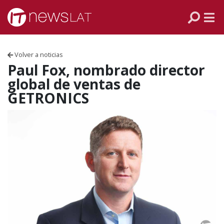
Skip to content
PANAMÁ
COLOMBIA
Volver a noticias
VENEZUELA
Paul Fox, nombrado director
global de ventas de
ECUADOR
GETRONICS
PERÚ
CHILE
ARGENTINA
MÉXICO