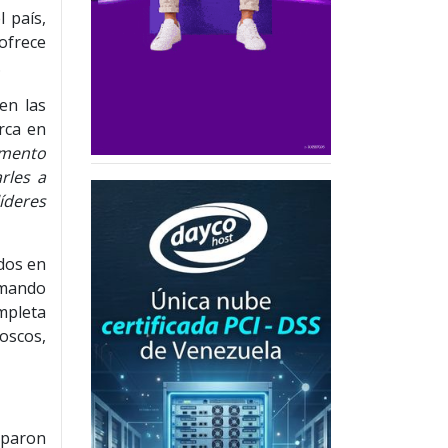
 país,
ofrece
.
en las
rca en
omento
rles a
íderes
ados en
umando
mpleta
oscos,
iparon