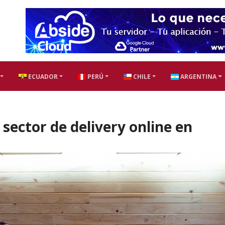
ECUADOR
PERÚ
CHILE
ARGENTINA
 sector de delivery online en