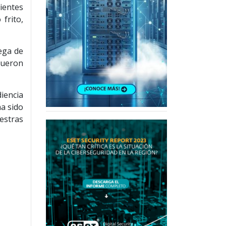
ientes
frito,
rega de
fueron
diencia
ha sido
estras