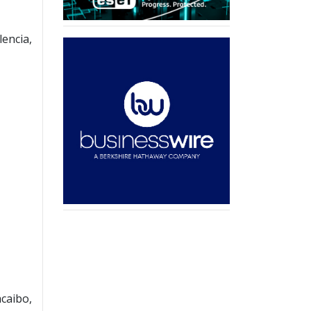
encia,
caibo,