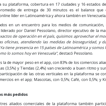
a su plataforma, cobertura en 17 ciudades y 16 estados del
 promedio de entrega de 30 minutos es el balance que 
online líder en Latinoamérica y ahora también en Venezuela
ados en un encuentro para los medios de comunicación, 
 liderado por Daniel Pessolano, director ejecutivo de la ma
xactos de operación en el país, quisimos aprovechar el m
as oficinas, atendiendo las medidas de bioseguridad, y da
a tiene presencia en 15 países de Latinoamérica y somos l
omo lo somos hoy en Venezuela”
, destacó Pessolano.
es la de mayor peso en el app, con 83% de los comercios ali
idas (3,5%) y Tiendas (2,4%) van creciendo a buen ritmo y s
articipación de las otras verticales en la plataforma se co
mercios en el app; Mascotas, con 0,5%; Café, con 0,5%; y Ki
os más pedidos
tres aliados comerciales de la plataforma también partic