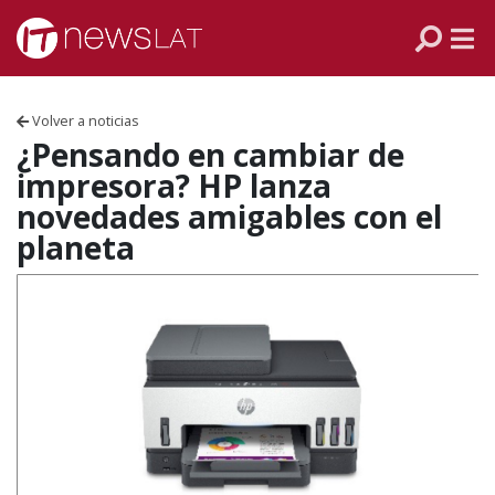
Skip to content
PANAMÁ
COLOMBIA
Volver a noticias
VENEZUELA
¿Pensando en cambiar de
impresora? HP lanza
ECUADOR
novedades amigables con el
planeta
PERÚ
CHILE
ARGENTINA
MÉXICO