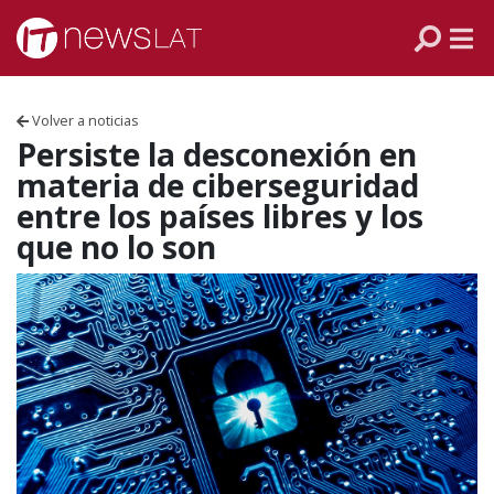
Skip to content
PANAMÁ
COLOMBIA
Volver a noticias
VENEZUELA
Persiste la desconexión en
materia de ciberseguridad
ECUADOR
entre los países libres y los
que no lo son
PERÚ
CHILE
ARGENTINA
MÉXICO