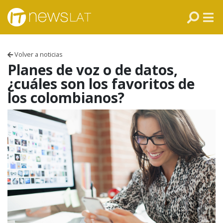
Skip to content
PANAMÁ
COLOMBIA
Volver a noticias
VENEZUELA
Planes de voz o de datos,
¿cuáles son los favoritos de
ECUADOR
los colombianos?
PERÚ
CHILE
ARGENTINA
MÉXICO