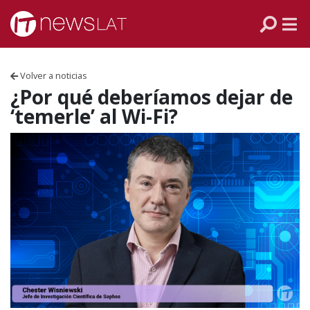
Skip to content
PANAMÁ
COLOMBIA
Volver a noticias
VENEZUELA
¿Por qué deberíamos dejar de
‘temerle’ al Wi-Fi?
ECUADOR
PERÚ
CHILE
ARGENTINA
MÉXICO