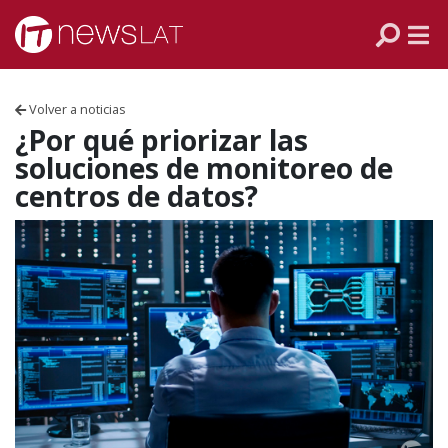
Skip to content
PANAMÁ
COLOMBIA
Volver a noticias
VENEZUELA
¿Por qué priorizar las
soluciones de monitoreo de
ECUADOR
centros de datos?
PERÚ
CHILE
ARGENTINA
MÉXICO