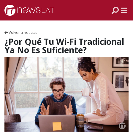
Skip to content
PANAMÁ
COLOMBIA
Volver a noticias
VENEZUELA
¿Por Qué Tu Wi-Fi Tradicional
Ya No Es Suficiente?
ECUADOR
PERÚ
CHILE
ARGENTINA
MÉXICO