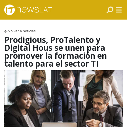
Skip to content
PANAMÁ
COLOMBIA
Volver a noticias
VENEZUELA
Prodigious, ProTalento y
Digital Hous se unen para
ECUADOR
promover la formación en
talento para el sector TI
PERÚ
CHILE
ARGENTINA
MÉXICO