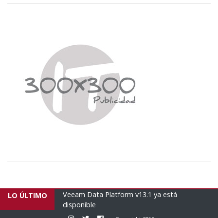
 ya está
Empresas brasileñas envían un nuevo avión
LO ÚLTIMO
humanitario con 16 tonela...
Instagram
Twitter
Facebook