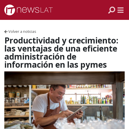
Skip to content
PANAMÁ
COLOMBIA
Volver a noticias
VENEZUELA
Productividad y crecimiento:
las ventajas de una eficiente
ECUADOR
administración de
información en las pymes
PERÚ
CHILE
ARGENTINA
MÉXICO